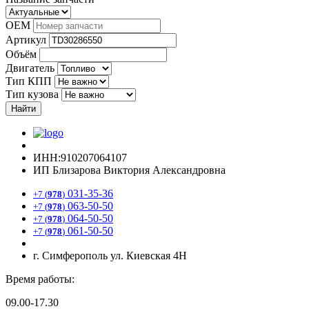
OEM
Артикул
Объём
Двигатель
Тип КПП
Тип кузова
Найти
ИНН:910207064107
ИП Близарова Виктория Александровна
031-35-36
+7 (
978
)
063-50-50
+7 (
978
)
064-50-50
+7 (
978
)
061-50-50
+7 (
978
)
г. Симферополь ул. Киевская 4Н
Время работы:
09.00-17.30