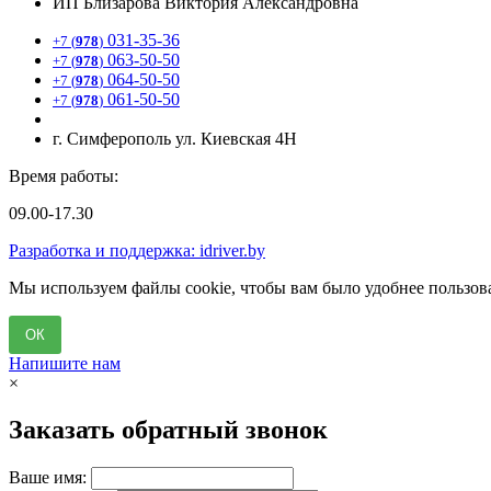
ИП Близарова Виктория Александровна
031-35-36
+7 (
978
)
063-50-50
+7 (
978
)
064-50-50
+7 (
978
)
061-50-50
+7 (
978
)
г. Симферополь ул. Киевская 4Н
Время работы:
09.00-17.30
Разработка и поддержка: idriver.by
Мы используем файлы cookie, чтобы вам было удобнее пользова
ОК
Напишите нам
×
Заказать обратный звонок
Ваше имя: