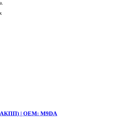
а.
х
 (АКПП) | OEM: M9DA