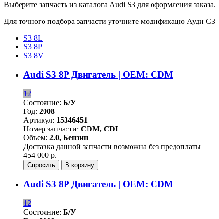
Выберите запчасть из каталога Audi S3 для оформления заказа.
Для точного подбора запчасти уточните модификацю Ауди С3
S3 8L
S3 8P
S3 8V
Audi S3 8P Двигатель | OEM: CDM
12
Состояние:
Б/У
Год:
2008
Артикул:
15346451
Номер запчасти:
CDM, CDL
Объем:
2.0, Бензин
Доставка данной запчасти возможна без предоплаты
454 000 р.
Спросить
В корзину
Audi S3 8P Двигатель | OEM: CDM
12
Состояние:
Б/У