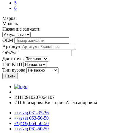
5
6
Марка
Модель
Название запчасти
OEM
Артикул
Объём
Двигатель
Тип КПП
Тип кузова
Найти
ИНН:910207064107
ИП Близарова Виктория Александровна
031-35-36
+7 (
978
)
063-50-50
+7 (
978
)
064-50-50
+7 (
978
)
061-50-50
+7 (
978
)