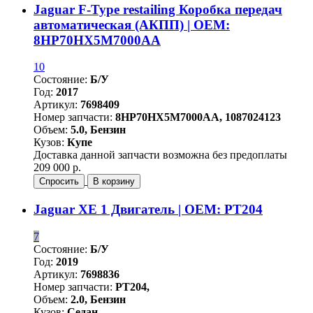
Jaguar F-Type restailing Коробка передач
автоматическая (АКПП) | OEM:
8HP70HX5M7000AA
10
Состояние:
Б/У
Год:
2017
Артикул:
7698409
Номер запчасти:
8HP70HX5M7000AA, 1087024123
Объем:
5.0, Бензин
Кузов:
Купе
Доставка данной запчасти возможна без предоплаты
209 000 р.
Спросить
В корзину
Jaguar XE 1 Двигатель | OEM: PT204
7
Состояние:
Б/У
Год:
2019
Артикул:
7698836
Номер запчасти:
PT204,
Объем:
2.0, Бензин
Кузов:
Седан