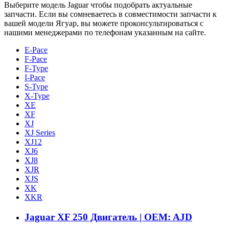
Выберите модель Jaguar чтобы подобрать актуальные
запчасти. Если вы сомневаетесь в совместимости запчасти к
вашей модели Ягуар, вы можете проконсультироваться с
нашими менеджерами по телефонам указанным на сайте.
E-Pace
F-Pace
F-Type
I-Pace
S-Type
X-Type
XE
XF
XJ
XJ Series
XJ12
XJ6
XJ8
XJR
XJS
XK
XKR
Jaguar XF 250 Двигатель | OEM: AJD