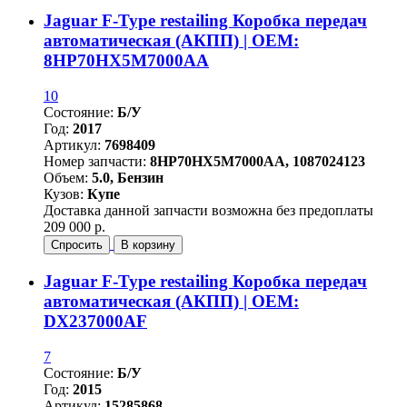
Jaguar F-Type restailing Коробка передач
автоматическая (АКПП) | OEM:
8HP70HX5M7000AA
10
Состояние:
Б/У
Год:
2017
Артикул:
7698409
Номер запчасти:
8HP70HX5M7000AA, 1087024123
Объем:
5.0, Бензин
Кузов:
Купе
Доставка данной запчасти возможна без предоплаты
209 000 р.
Спросить
В корзину
Jaguar F-Type restailing Коробка передач
автоматическая (АКПП) | OEM:
DX237000AF
7
Состояние:
Б/У
Год:
2015
Артикул:
15285868