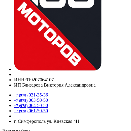
ИНН:910207064107
ИП Близарова Виктория Александровна
031-35-36
+7 (
978
)
063-50-50
+7 (
978
)
064-50-50
+7 (
978
)
061-50-50
+7 (
978
)
г. Симферополь ул. Киевская 4Н