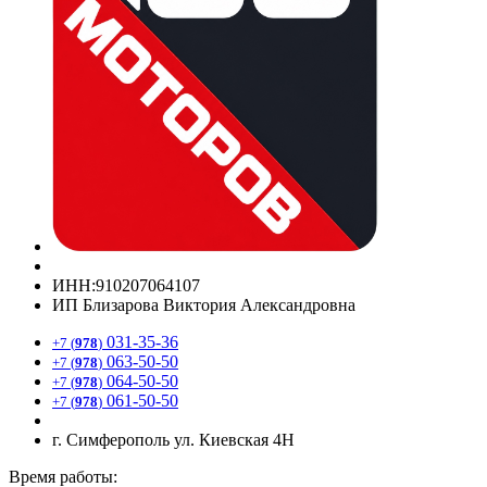
ИНН:910207064107
ИП Близарова Виктория Александровна
031-35-36
+7 (
978
)
063-50-50
+7 (
978
)
064-50-50
+7 (
978
)
061-50-50
+7 (
978
)
г. Симферополь ул. Киевская 4Н
Время работы: