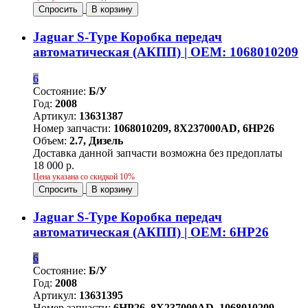
Спросить
В корзину
Jaguar S-Type Коробка передач
автоматическая (АКПП) | OEM: 1068010209
6
Состояние:
Б/У
Год:
2008
Артикул:
13631387
Номер запчасти:
1068010209, 8X237000AD, 6HP26
Объем:
2.7, Дизель
Доставка данной запчасти возможна без предоплаты
18 000 р.
Цена указана со скидкой 10%
Спросить
В корзину
Jaguar S-Type Коробка передач
автоматическая (АКПП) | OEM: 6HP26
6
Состояние:
Б/У
Год:
2008
Артикул:
13631395
Номер запчасти:
6HP26, 8X237000AD, 1068010209