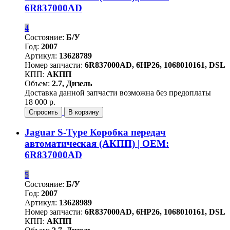
6R837000AD
4
Состояние:
Б/У
Год:
2007
Артикул:
13628789
Номер запчасти:
6R837000AD, 6HP26, 1068010161, DSL
КПП:
АКПП
Объем:
2.7, Дизель
Доставка данной запчасти возможна без предоплаты
18 000 р.
Спросить
В корзину
Jaguar S-Type Коробка передач
автоматическая (АКПП) | OEM:
6R837000AD
5
Состояние:
Б/У
Год:
2007
Артикул:
13628989
Номер запчасти:
6R837000AD, 6HP26, 1068010161, DSL
КПП:
АКПП