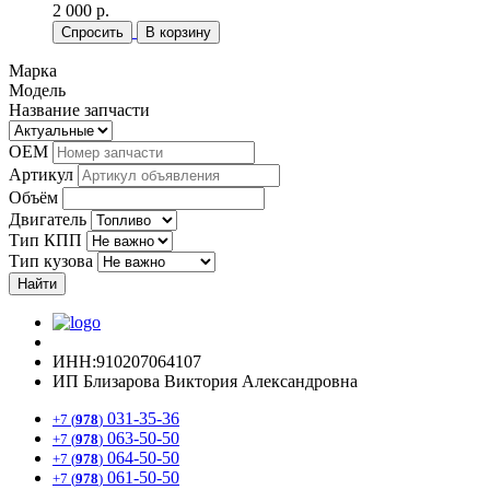
2 000 р.
Спросить
В корзину
Марка
Модель
Название запчасти
OEM
Артикул
Объём
Двигатель
Тип КПП
Тип кузова
Найти
ИНН:910207064107
ИП Близарова Виктория Александровна
031-35-36
+7 (
978
)
063-50-50
+7 (
978
)
064-50-50
+7 (
978
)
061-50-50
+7 (
978
)