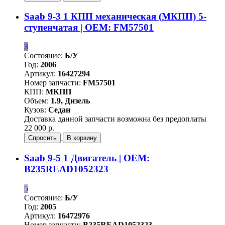
Saab 9-3 1 КПП механическая (МКПП) 5-
ступенчатая | OEM: FM57501
3
Состояние:
Б/У
Год:
2006
Артикул:
16427294
Номер запчасти:
FM57501
КПП:
МКПП
Объем:
1.9, Дизель
Кузов:
Седан
Доставка данной запчасти возможна без предоплаты
22 000 р.
Спросить
В корзину
Saab 9-5 1 Двигатель | OEM:
B235READ1052323
5
Состояние:
Б/У
Год:
2005
Артикул:
16472976
Номер запчасти:
B235READ1052323